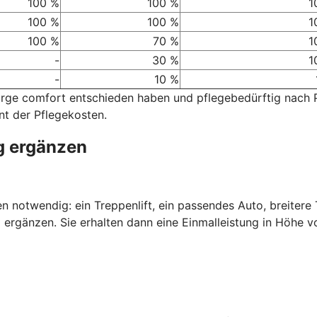
100 %
100 %
1
100 %
100 %
1
100 %
70 %
1
-
30 %
1
-
10 %
sorge comfort entschieden haben und pflegebedürftig nach
nt der Pflegekosten.
g ergänzen
nen notwendig: ein Treppenlift, ein passendes Auto, breiter
 ergänzen. Sie erhalten dann eine Einmalleistung in Höhe v