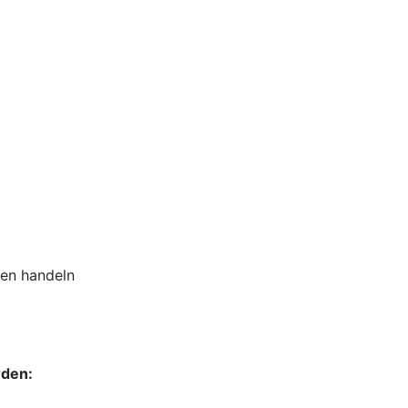
sen handeln
rden: