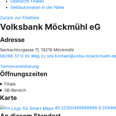
Übersicht Filialen
Geldautomaten in der Nähe
Zurück zur Filialliste
Volksbank Möckmühl eG
Adresse
Seckachtorgasse 11, 74219 Möckmühl
06298 37-0
Ihr Weg zu uns
kontakt@voba-moeckmuehl.d
Terminvereinbarung
Öffnungszeiten
Filiale
SB-Bereich
Karte
49.32300499999999
9.35946
An diesem Standort