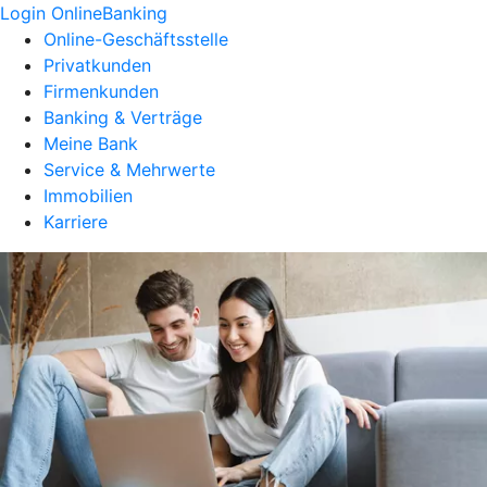
Login OnlineBanking
Online-Geschäftsstelle
Privatkunden
Firmenkunden
Banking & Verträge
Meine Bank
Service & Mehrwerte
Immobilien
Karriere