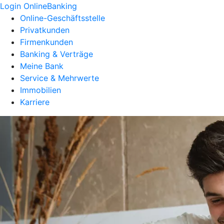
Login OnlineBanking
Online-Geschäftsstelle
Privatkunden
Firmenkunden
Banking & Verträge
Meine Bank
Service & Mehrwerte
Immobilien
Karriere