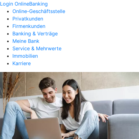
Login OnlineBanking
Online-Geschäftsstelle
Privatkunden
Firmenkunden
Banking & Verträge
Meine Bank
Service & Mehrwerte
Immobilien
Karriere