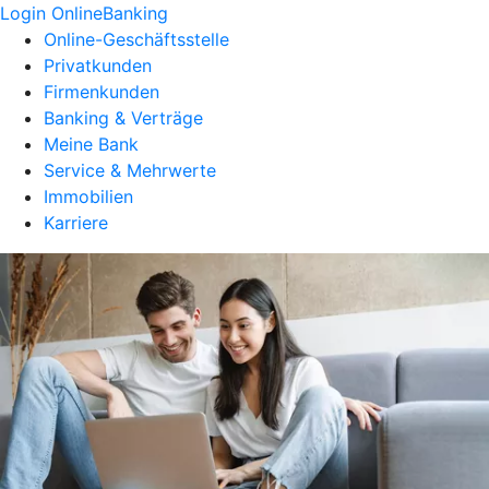
Login OnlineBanking
Online-Geschäftsstelle
Privatkunden
Firmenkunden
Banking & Verträge
Meine Bank
Service & Mehrwerte
Immobilien
Karriere