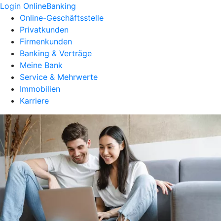
Login OnlineBanking
Online-Geschäftsstelle
Privatkunden
Firmenkunden
Banking & Verträge
Meine Bank
Service & Mehrwerte
Immobilien
Karriere