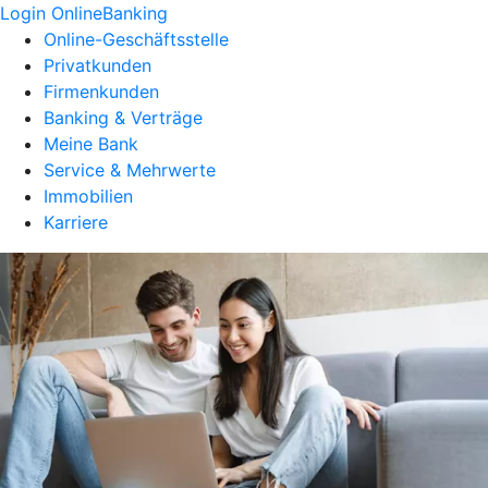
Login OnlineBanking
Online-Geschäftsstelle
Privatkunden
Firmenkunden
Banking & Verträge
Meine Bank
Service & Mehrwerte
Immobilien
Karriere